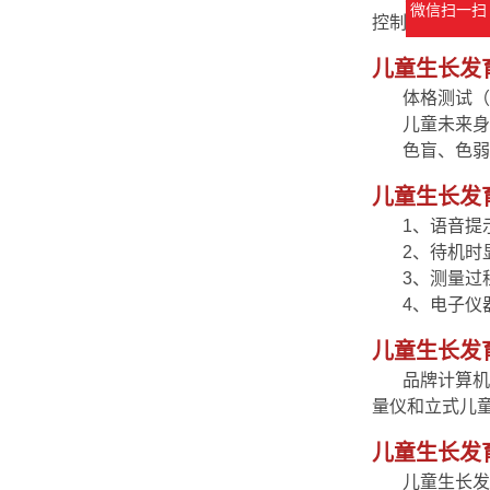
微信扫一扫
控制，自动测
儿童生长发
体格测试（0-
儿童未来身
色盲、色弱
儿童生长发
1、语音提示
2、待机时显
3、测量过程
4、电子仪器
儿童生长发
品牌计算机
量仪和立式儿
儿童生长发
儿童生长发