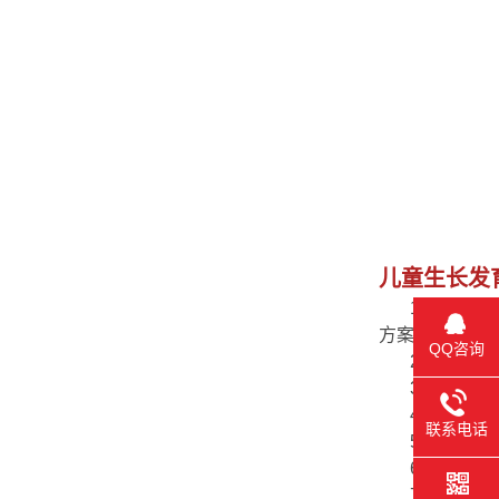
儿童生长发
1、彩色外观
方案。
QQ咨询
2、测试结果
3、台式、立
4、大部分测
联系电话
5、有高清摄
6、大容量存
7、儿童身高