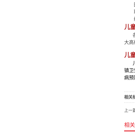
儿
各级
大高
儿
镇卫
病预
相关
上一
相关