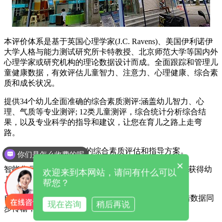
本评价体系是基于英国心理学家(J.C. Ravens)、美国伊利诺伊
大学人格与能力测试研究所卡特教授、北京师范大学等国内外
心理学家或研究机构的理论数据设计而成。全面跟踪和管理儿
童健康数据，有效评估儿童智力、注意力、心理健康、综合素
质和成长状况。
提供34个幼儿全面准确的综合素质测评:涵盖幼儿智力、心
理、气质等专业测评; 12类儿童测评，综合统计分析综合结
果，以及专业科学的指导和建议，让您在育儿之路上走弯
路。
专业化:为儿童提供专业的综合素质评估和指导方案。
你们是怎么收费的呢
×
智能化:可通过在线问答方式完成评估，提交成功后可获得幼
欢迎来到本网站，请问有什么可以
儿综合素质信息。
帮您？
自动化:可以随时随地进行测量，支持电脑/手机无差错数据同
现在咨询
稍后再说
步传输，自动管理、筛选和预警。