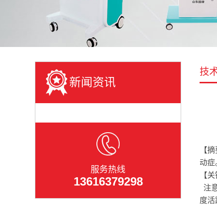
技
新闻资讯
【摘
动症
服务热线
【关
13616379298
注意
度活