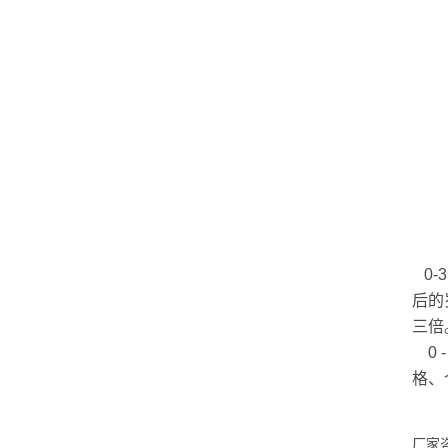
0-
后的
三倍
0 
格、
厂家咨