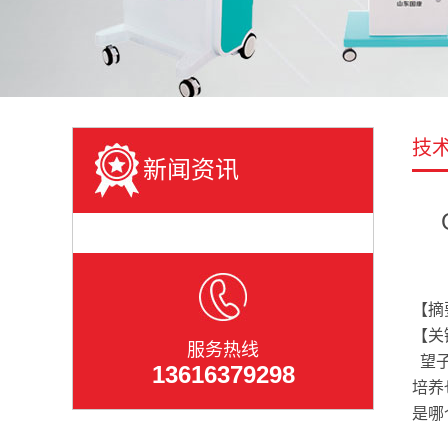
技
新闻资讯
【摘
【关
服务热线
望子
13616379298
培养
是哪