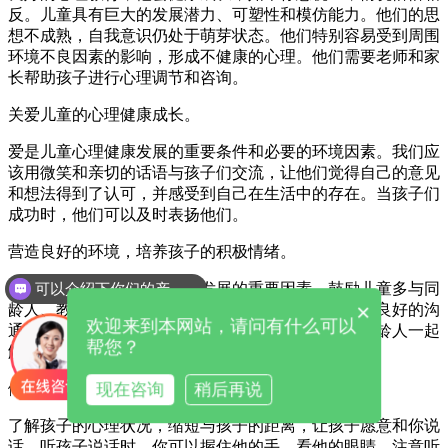
反。儿童具有巨大的发展潜力、可塑性和模仿能力。他们的思
想不成熟，自我意识仍处于萌芽状态。他们特别容易受到周围
环境不良因素的影响，形成不健康的心理。他们需要老师和家
长帮助孩子进行心理调节和咨询。
关爱儿童的心理健康成长。
爱是儿童心理健康发展的重要条件和必要的环境因素。我们应
该用微笑和亲切的话语与孩子们交流，让他们觉得自己的意见
和想法得到了认可，并感受到自己在生活中的存在。当孩子们
成功时，他们可以及时表扬他们。
营造良好的环境，培养孩子的积极情绪。
可以介绍下你们的产品么
快乐的心情是儿童心理健康发展的重要因素。鼓励儿童多与同
×
龄人、教师沟通、沟通、尊重、合作、帮助、宽容等良好的沟
欢迎来到本网站，请问有什么可以
通质量。培养儿童在沟通中感受爱的能力，以及与同龄人一起
帮您？
解决简单问题的能力。
现在咨询
稍后再说
倾听孩子的故事，给予鼓励和认可。
了解孩子的心理状况，缩短与孩子的距离，让孩子愿意和你说
话。听孩子说话时，你可以握住他的手，看他的眼睛，注意听