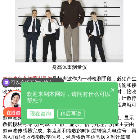
身高体重测量仪
超声波身高体重测量仪
是超声波作为一种检测手段，必须产生
可以介绍下你们的产品么
超声波和接收超声波。传感器根据声波的波长与声波传输和接
×
收的时间之差来判断一个人的身高。在发送脉冲的同时，接收
欢迎来到本网站，请问有什么可以
器的计时器开始计时，直到接收传感器收到反射回拨，计数停
帮您？
止。时间差等于测量的距离，所以测量仪器到头顶的距离就可
以计算出来，即人体的高度。
现在咨询
稍后再说
超声波身高体重测量仪有2个子模块：测距、显示数据。显示
数据模块有3部分构成：计数、显示、信号处理。测量主要由
超声波传感器完成。将发射和接收的时间差转换为电信号，再
有A/D转换器得到数字信号，然后将数字信号送入到计算部