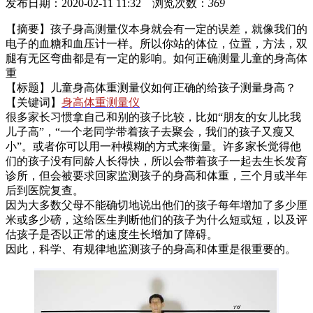
发布日期：2020-02-11 11:32 浏览次数：
369
【摘要】孩子身高测量仪本身就会有一定的误差，就像我们的
电子的血糖和血压计一样。所以你站的体位，位置，方法，双
腿有无区弯曲都是有一定的影响。如何正确测量儿童的身高体
重
【标题】儿童身高体重测量仪如何正确的给孩子测量身高？
【关键词】
身高体重测量仪
很多家长习惯拿自己和别的孩子比较，比如“朋友的女儿比我
儿子高”，“一个老同学带着孩子去聚会，我们的孩子又瘦又
小”。或者你可以用一种模糊的方式来衡量。许多家长觉得他
们的孩子没有同龄人长得快，所以会带着孩子一起去生长发育
诊所，但会被要求回家监测孩子的身高和体重，三个月或半年
后到医院复查。
因为大多数父母不能确切地说出他们的孩子每年增加了多少厘
米或多少磅，这给医生判断他们的孩子为什么短或短，以及评
估孩子是否以正常的速度生长增加了障碍。
因此，科学、有规律地监测孩子的身高和体重是很重要的。