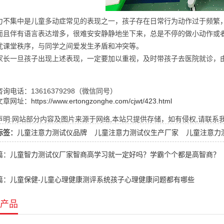
力不集中是儿童多动症常见的表现之一，孩子存在日常行为动作过于频繁
而且伴有语言表达增多，很难安安静静地坐下来，总是不停的做小动作或
扰课堂秩序，与同学之间爱发生矛盾和冲突等。
家长一旦孩子出现上述表现，一定要加以重视，及时带孩子去医院就诊，
询电话：13616379298（微信同号）
文章网址：
https://www.ertongzonghe.com/cjwt/423.html
明:网站部分内容及图片来源于网络,本站只提供存储，如有侵权,请联系我们,Q
标签：
儿童注意力测试仪品牌
儿童注意力测试仪生产厂家
儿童注意力
篇：儿童智力测试仪厂家智商高学习就一定好吗？学霸个个都是高智商？
篇：儿童保健-儿童心理健康测评系统孩子心理健康问题都有哪些
产品