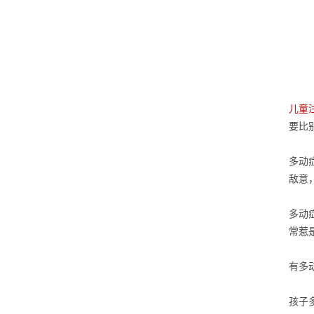
儿童
要比
多动
敌意
多动
常惹
有多
孩子