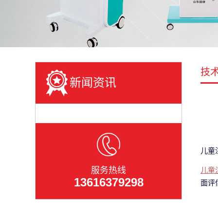
技
新闻资讯
儿童
服务热线
儿童
13616379298
面评