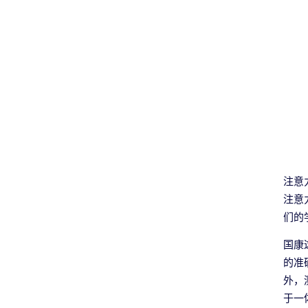
注意
注意
们的
国康
的准
外，
于一