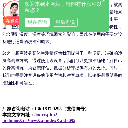
×
欢迎来到本网站，请问有什么可以
在进行净身高测量时，我们需要注意一些细节问题。首先，被测
帮您？
量者需要保持站立姿势，双脚并拢，挺胸收腹，以确保测量结果
的准确性。其次，在测量过程中需要保持设备的稳定性和水平
现在咨询
稍后再说
度，避免因设备倾斜而导致的误差。此外，由于超声波的特性可
能会受到温度、湿度等环境因素的影响，因此在使用前需要对设
备进行适当的校准和调试。
总之，超声波身高体重测量仪为我们提供了一种便捷、准确的净
身高测量方式。通过使用该设备，我们可以更加准确地了解自己
的身高情况，为健康评估、数据分析等提供有力的支持。同时，
我们也需要注意设备的使用方法和注意事项，以确保测量结果的
准确性和可靠性。
厂家咨询电话：136 1637 9298（微信同号）
本篇文章网址：
/index.php?
m=home&c=View&a=index&aid=692