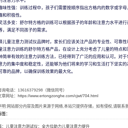
的注意力水平。
趣味性强：训练过程中，孩子们需要按顺序指出方格内的数字或字母
趣和积极性。
灵活多变：舒尔特方格的训练可以根据孩子的年龄和注意力水平进行调
等，满足不同孩子的需求。
择儿童注意力测试仪品牌时，家长们应该关注产品的专业性、可靠性
童注意力训练的舒尔特方格产品，在设计上充分考虑了儿童的特点和
种简单有效的注意力训练方法，已经得到了广泛的应用和认可。对于5
意力的集中度和稳定性，还能够为他们将来的学习和生活打下坚实的
可靠的品牌，以确保训练效果的最大化。
询电话：13616379298（微信同号）
文章网址：
https://www.ertongzonghe.com/cjwt/704.html
明:网站部分内容及图片来源于网络,本站只提供存储，如有侵权,请联系我们,Q
标签：
篇：儿童注意力测试仪：全方位助力儿童注意力提升