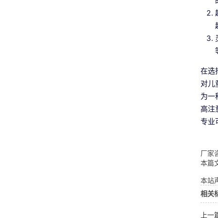
在选
对儿
为一
高注
专业
厂家咨
本篇
本站声
相关
上一