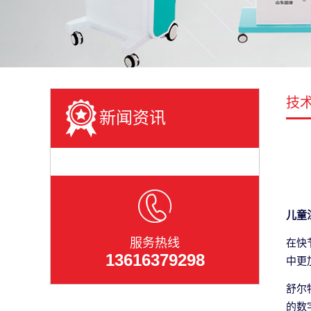
技
新闻资讯
儿童
服务热线
在快
13616379298
中更
舒尔
的数