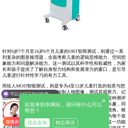
针对6岁7个月至16岁6个月儿童的ORT智商测试，则通过一系
列复杂的图形推理题，全面考察儿童的逻辑思维能力、空间想
象能力和问题解决能力。这一测试以其科学性和权威性，为家
长和孩子提供了了解自身智力结构和发展潜力的窗口，是引导
儿童进行针对性学习的有力工具。
而绘人MOD智能测试，则是专为4至12岁儿童打造的创意与想
象力测评。通过让儿童自由绘制人物图像，测试其观察力、记
可以介绍下你们的产品么
忆力、想象力及手眼协调能力等多方面的智能水平。这种测评
×
方式寓教于乐，让孩子们在绘画的过程中享受创造的乐趣，同
欢迎来到本网站，请问有什么可以
时也为家长提供了观察孩子个性发展和兴趣爱好的新视角。
根
帮您？
据测评结果，测试仪将自动生成智能开发指导方案，为每个孩
子量身定制适合其个性特点和能力水平的成长计划。这一功能
现在咨询
稍后再说
不仅帮助家长更好地了解孩子的优势和不足，也为他们提供了