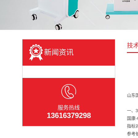
技
新闻资讯
山东
服务热线
一、
13616379298
国康
指标
参考