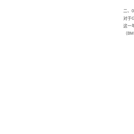
二、
对于
这一
（B