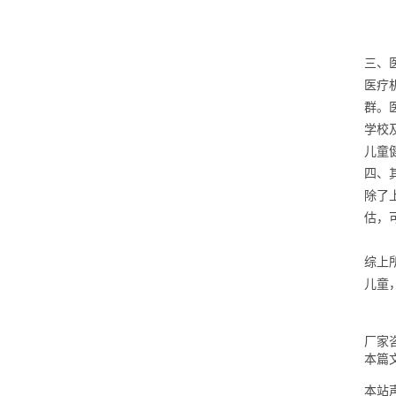
三、
医疗
群。
学校
儿童
四、
除了
估，
综上
儿童
厂家咨
本篇
本站声