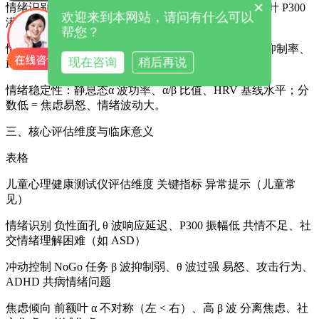
×
情绪识别能力：负性刺激时杏仁核 θ 波响应速度、顶叶 P300
欢迎来到本网站，请问有什么可以
潜伏期；分数低 = 情绪识别迟钝 / 偏差；
帮您？
情绪调节能力：调节任务中前额叶 β 波增强率、θ 波抑制率、
现在咨询
稍后再说
HRV 回升幅度；分数低 = 易冲动、情绪失控；
情绪稳定性：静息态α 波功率、α/β 比值、HRV 基线水平；分
数低 = 焦虑易怒、情绪波动大。
三、核心评估维度与临床意义
表格
儿童心理健康测试仪评估维度 关键指标 异常提示（儿童常
见）
情绪识别 负性面孔 θ 波响应延迟、P300 振幅低 共情不足、社
交情绪理解困难（如 ASD）
冲动控制 NoGo 任务 β 波抑制弱、θ 波过强 易怒、攻击行为、
ADHD 共病情绪问题
焦虑倾向 前额叶 α 不对称（左 < 右）、高 β 波 分离焦虑、社