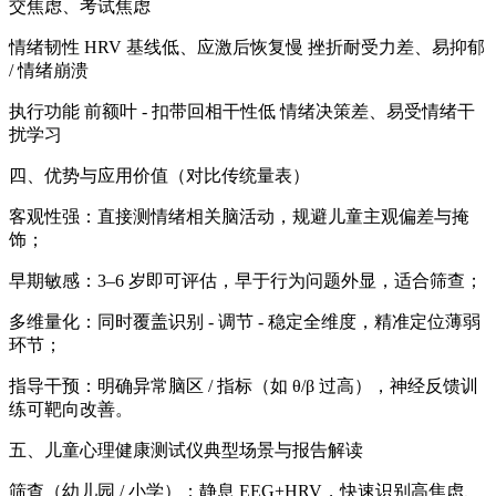
交焦虑、考试焦虑
情绪韧性 HRV 基线低、应激后恢复慢 挫折耐受力差、易抑郁
/ 情绪崩溃
执行功能 前额叶 - 扣带回相干性低 情绪决策差、易受情绪干
扰学习
四、优势与应用价值（对比传统量表）
客观性强：直接测情绪相关脑活动，规避儿童主观偏差与掩
饰；
早期敏感：3–6 岁即可评估，早于行为问题外显，适合筛查；
多维量化：同时覆盖识别 - 调节 - 稳定全维度，精准定位薄弱
环节；
指导干预：明确异常脑区 / 指标（如 θ/β 过高），神经反馈训
练可靶向改善。
五、儿童心理健康测试仪典型场景与报告解读
筛查（幼儿园 / 小学）：静息 EEG+HRV，快速识别高焦虑、