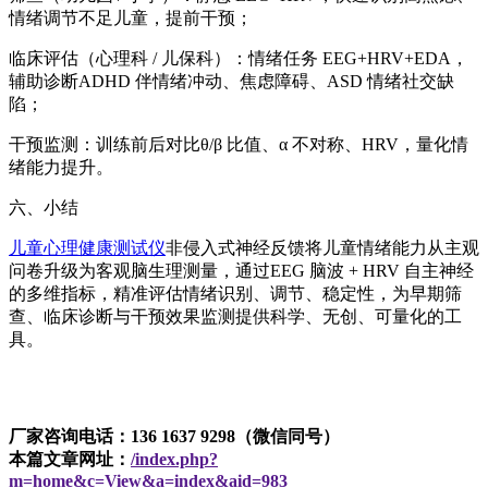
情绪调节不足儿童，提前干预；
临床评估（心理科 / 儿保科）：情绪任务 EEG+HRV+EDA，
辅助诊断ADHD 伴情绪冲动、焦虑障碍、ASD 情绪社交缺
陷；
干预监测：训练前后对比θ/β 比值、α 不对称、HRV，量化情
绪能力提升。
六、小结
儿童心理健康测试仪
非侵入式神经反馈将儿童情绪能力从主观
问卷升级为客观脑生理测量，通过EEG 脑波 + HRV 自主神经
的多维指标，精准评估情绪识别、调节、稳定性，为早期筛
查、临床诊断与干预效果监测提供科学、无创、可量化的工
具。
厂家咨询电话：136 1637 9298（微信同号）
本篇文章网址：
/index.php?
m=home&c=View&a=index&aid=983