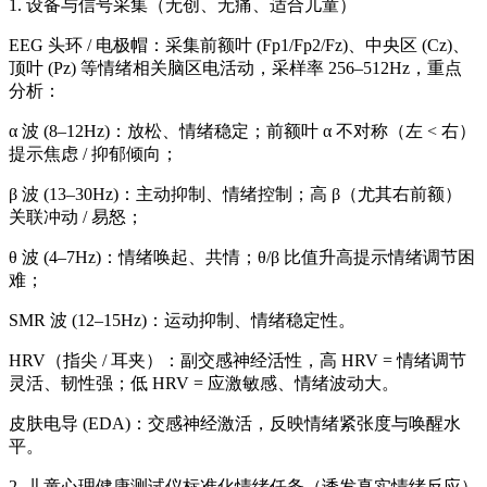
1. 设备与信号采集（无创、无痛、适合儿童）
EEG 头环 / 电极帽：采集前额叶 (Fp1/Fp2/Fz)、中央区 (Cz)、
顶叶 (Pz) 等情绪相关脑区电活动，采样率 256–512Hz，重点
分析：
α 波 (8–12Hz)：放松、情绪稳定；前额叶 α 不对称（左 < 右）
提示焦虑 / 抑郁倾向；
β 波 (13–30Hz)：主动抑制、情绪控制；高 β（尤其右前额）
关联冲动 / 易怒；
θ 波 (4–7Hz)：情绪唤起、共情；θ/β 比值升高提示情绪调节困
难；
SMR 波 (12–15Hz)：运动抑制、情绪稳定性。
HRV（指尖 / 耳夹）：副交感神经活性，高 HRV = 情绪调节
灵活、韧性强；低 HRV = 应激敏感、情绪波动大。
皮肤电导 (EDA)：交感神经激活，反映情绪紧张度与唤醒水
平。
2. 儿童心理健康测试仪标准化情绪任务（诱发真实情绪反应）