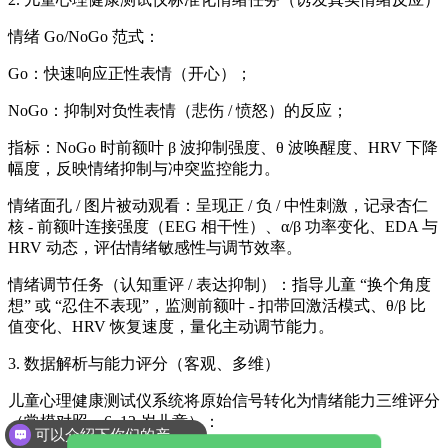
情绪 Go/NoGo 范式：
Go：快速响应正性表情（开心）；
NoGo：抑制对负性表情（悲伤 / 愤怒）的反应；
指标：NoGo 时前额叶 β 波抑制强度、θ 波唤醒度、HRV 下降
幅度，反映情绪抑制与冲突监控能力。
情绪面孔 / 图片被动观看：呈现正 / 负 / 中性刺激，记录杏仁
核 - 前额叶连接强度（EEG 相干性）、α/β 功率变化、EDA 与
HRV 动态，评估情绪敏感性与调节效率。
情绪调节任务（认知重评 / 表达抑制）：指导儿童 “换个角度
想” 或 “忍住不表现”，监测前额叶 - 扣带回激活模式、θ/β 比
值变化、HRV 恢复速度，量化主动调节能力。
3. 数据解析与能力评分（客观、多维）
儿童心理健康测试仪系统将原始信号转化为情绪能力三维评分
（常模对照，6–12 岁儿童）：
可以介绍下你们的产品么