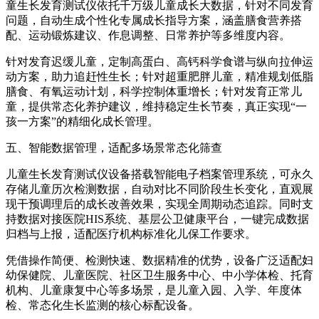
童生长发育测试仪依托千万级儿童成长大数据，针对不同发育
问题，自动生成个性化专属成长指导方案，涵盖膳食营养搭
配、运动锻炼建议、作息调整、日常养护等多维度内容。
针对发育迟缓儿童，定制高蛋白、高钙科学食谱与纵向拉伸运
动方案，助力追赶性生长；针对超重肥胖儿童，精准规划低脂
膳食、有氧运动计划，科学控制体重增长；针对发育正常儿
童，提供常态化养护建议，维持稳定生长节奏，真正实现“一
孩一方案”的精细化成长管理。
五、智能数据管理，适配多场景常态化筛查
儿童生长发育测试仪
设备搭载智能电子档案管理系统，可永久
存储儿童历次检测数据，自动对比不同阶段生长变化，直观展
现干预调理后的成长改善效果，实现全周期动态追踪。同时支
持数据对接医院HIS系统、基层公卫健康平台，一键完成数据
归档与上报，适配医疗机构标准化儿保工作要求。
凭借操作简便、检测快速、数据精准的优势，设备广泛适配妇
幼保健院、儿童医院、社区卫生服务中心、中小学体检、托育
机构、儿童康复中心等多场景，是儿童入园、入学、年度体
检、常态化生长监测的核心标配设备。