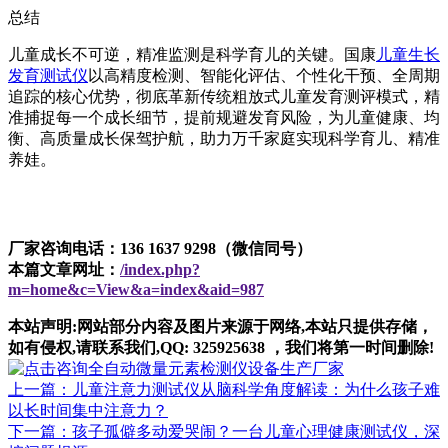
总结
儿童成长不可逆，精准监测是科学育儿的关键。国康
儿童生长
发育测试仪
以高精度检测、智能化评估、个性化干预、全周期
追踪的核心优势，彻底革新传统粗放式儿童发育测评模式，精
准捕捉每一个成长细节，提前规避发育风险，为儿童健康、均
衡、高质量成长保驾护航，助力万千家庭实现科学育儿、精准
养娃。
厂家咨询电话：136 1637 9298（微信同号）
本篇文章网址：
/index.php?
m=home&c=View&a=index&aid=987
本站声明:网站部分内容及图片来源于网络,本站只提供存储，
如有侵权,请联系我们,QQ: 325925638 ，我们将第一时间删除!
上一篇：儿童注意力测试仪从脑科学角度解读：为什么孩子难
以长时间集中注意力？
下一篇：孩子孤僻多动爱哭闹？一台儿童心理健康测试仪，深