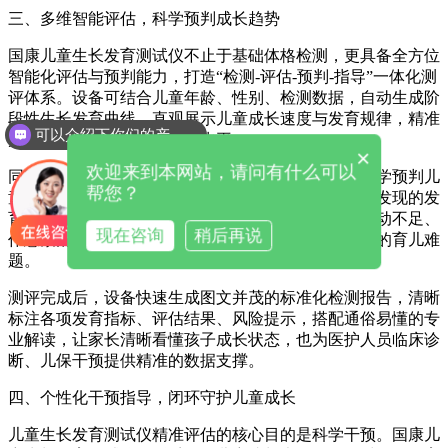
三、多维智能评估，科学预判成长趋势
国康儿童生长发育测试仪不止于基础体格检测，更具备全方位
智能化评估与预判能力，打造“检测-评估-预判-指导”一体化测
评体系。设备可结合儿童年龄、性别、检测数据，自动生成阶
段性生长发育曲线，直观展示儿童成长速度与发育规律，精准
可以介绍下你们的产品么
判断是否符合同龄标准发育水平。
你们是怎么收费的呢
×
欢迎来到本网站，请问有什么可以
同时支持遗传身高测算功能，结合父母身高数据，科学预判儿
帮您？
童成年身高区间，提前预警生长迟缓风险。针对检测发现的发
育异常问题，系统自动溯源成因，区分营养失衡、运动不足、
现在咨询
稍后再说
作息紊乱等诱发因素，解决家长盲目进补、无效干预的育儿难
题。
测评完成后，设备快速生成图文并茂的标准化检测报告，清晰
标注各项发育指标、评估结果、风险提示，搭配通俗易懂的专
业解读，让家长清晰看懂孩子成长状态，也为医护人员临床诊
断、儿保干预提供精准的数据支撑。
四、个性化干预指导，闭环守护儿童成长
儿童生长发育测试仪
精准评估的核心目的是科学干预。国康儿