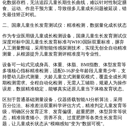
化数据存档，无法追踪儿童长期生长曲线，难以针对性制定膳
食、运动、作息干预方案，导致很多儿童成长问题被延误，错
失最佳矫正时机。
二、国康儿童生长发育测试仪：精准检测，数据量化成长状态
作为专业医用级儿童成长检测设备，国康儿童生长发育测试仪
深度对标中国儿童生长发育标准与WHO国际双重标准，摒弃
人工测量弊端，采用智能传感探测技术，实现无创全自动精准
测量，从根源提升儿童发育测评精准度与专业性。
设备可一站式完成身高、体重、体脂、BMI指数、体型发育等
多项核心指标精准检测，适配0-16岁全年龄段儿童青少年，支
持婴幼儿卧式测量、大龄儿童立式测量双模式，覆盖全成长周
期检测需求。全程自动化检测，无需人工辅助，规避人为操作
误差，数据精准稳定，能够真实还原儿童当下体格发育状态。
区别于普通基础测量设备，仪器搭载智能AI分析算法，采用
百分位法、标准差法双重科学评估方式，精准判定儿童发育等
级，明确区分发育正常、发育偏缓、超重肥胖、体型异常等状
态，精准筛查矮小、营养不良、过度肥胖等各类生长发育问
题，让儿童成长状态从“模糊感知”变为“数据可视”。