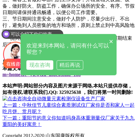
备，做好防火、防盗工作，确保办公场所的安全、有序。节假
日期间请保持通讯畅通，以便公司工作需要。
三、节日期间注意安全，做好个人防护，尽量少出行、不出
行，避免到人员密集的地方和场所，原则上禁止到中高风险地
区旅游。
可以介绍下你们的产品么
祝大家度过一个文明、安全、快乐的国庆假期，假期结束
×
后请按时回到工作岗位，不得无姑请假。
欢迎来到本网站，请问有什么可以
帮您？
厂家咨询电话：136 1637 9298（微信同号）
现在咨询
稍后再说
本篇文章网址：
/index.php?
m=home&c=View&a=index&aid=188
本站声明:网站部分内容及图片来源于网络,本站只提供存储，
如有侵权,请联系我们,QQ: 325925638 ，我们将第一时间删除!
上一篇：中秋佳节儿童综合素质测试仪厂家你是否和家人一起
吃月饼、赏月呢？
下一篇：重阳节的意义你知道吗身高体重测量仪厂家关于九九
重阳的美好寓意！
Copyright 2012-2020 山东国康版权所有