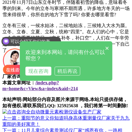
2021年11月7日山东立冬时节，伴随着初雪的降临，意味着冬
季的到来。今年的立冬与寒潮不期而遇，许多地方冬天的一场
雪来得很早，你所在的地方下雪了吗? 你要去哪里看雪?
立冬有三候，一候水始冰，二候地始冻，三候雉入大水为蜃。
立冬、立春、立夏、立秋，统称“四里”。在人们的心中，它是
一个非常重要的节日，“立冬补冬，补口空”，人们在一年辛劳
可以介绍下你们的产品么
之后有了闲暇，儿童综合素质测试仪厂家是时候犒劳一下自己
×
了。
欢迎来到本网站，请问有什么可以
帮您？
现在咨询
稍后再说
厂家咨询电话：136 1637 9298（微信同号）
本篇文章网址：
/index.php?
m=home&c=View&a=index&aid=214
本站声明:网站部分内容及图片来源于网络,本站只提供存储，
如有侵权,请联系我们,QQ: 325925638 ，我们将第一时间删除!
上一篇：重阳节的意义你知道吗身高体重测量仪厂家关于九九
重阳的美好寓意！
下一篇：11月儿童综合素质测试仪厂家“感恩有你，一路相