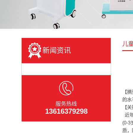
儿
新闻资讯
【摘
的水
服务热线
【关
13616379298
近年
(0
质，