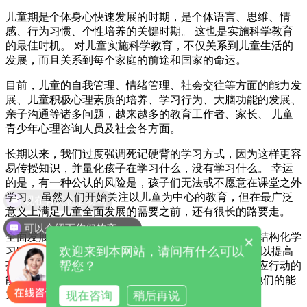
儿童期是个体身心快速发展的时期，是个体语言、思维、情
感、行为习惯、个性培养的关键时期。 这也是实施科学教育
的最佳时机。 对儿童实施科学教育，不仅关系到儿童生活的
发展，而且关系到每个家庭的前途和国家的命运。
目前，儿童的自我管理、情绪管理、社会交往等方面的能力发
展、儿童积极心理素质的培养、学习行为、大脑功能的发展、
亲子沟通等诸多问题，越来越多的教育工作者、家长、 儿童
青少年心理咨询人员及社会各方面。
长期以来，我们过度强调死记硬背的学习方式，因为这样更容
易传授知识，并量化孩子在学习什么，没有学习什么。 幸运
的是，有一种公认的风险是，孩子们无法或不愿意在课堂之外
现在有优惠活动吗
学习。 虽然人们开始关注以儿童为中心的教育，但在最广泛
意义上满足儿童全面发展的需要之前，还有很长的路要走。
可以介绍下你们的产品么
全面发展教育鼓励游戏和实验，激发学习欲望，减少结构化学
×
欢迎来到本网站，请问有什么可以
习时间。 儿童综合素质检测仪器所有这些结合起来可以提高
帮您？
孩子的自主执行能力，即创造性地解决问题并采取相应行动的
能力。 孩子们想象力丰富，没有先入为主的观念。 他们的能
现在咨询
稍后再说
力远不止死记硬背。