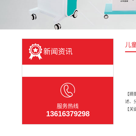
儿
新闻资讯
【摘
述、
服务热线
【关
13616379298