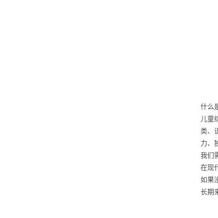
什么
儿童
类、
力、
我们
在现
如果
长期