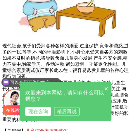
现代社会,孩子们受到各种各样的溺爱,过度保护,竞争和诱惑,过
多的干扰,等等,不同的环境影响下,小身心承受来自各方的刺激,
如果不及时的指导,将导致负面儿童身心发展,产生不安全感,精
力不集中,独家学习、多动冲动,诸如恐惧、功能退化性能。儿
现在有优惠活动吗
童综合素质测试仪厂家长此以往，很容易诱发儿童的各种心理
和行为问题。
可以介绍下你们的产品么
儿童综合素质评价系统价格主要由儿童智力评估,评价儿童生
×
长和发育,儿童心理健康评估、评价四个部分对儿童的关注,与
欢迎来到本网站，请问有什么可以
正常儿童常用的测试和儿童卫生保健医学数据库以及儿童膳食
帮您？
营养和儿童智力开发指导,和其他功能,信息采集系统的应用,数
据分析和结果评价、结果、信息查询模块，可以利用计算机功
现在咨询
稍后再说
能，将保存的信息打印出来，为儿童的健康成长提供良好的和
重要的科学依据。
【关键词】
儿童综合素质测试仪