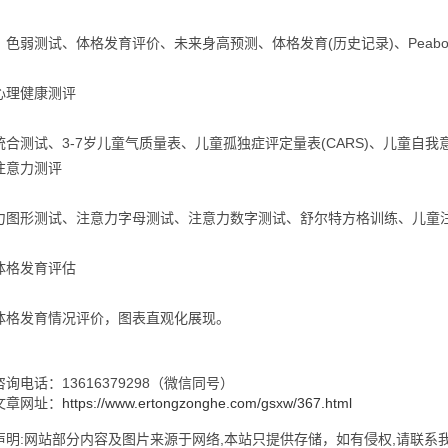
、色弱测试、体格发育评价、未来身高预测、体格发育(历史记录)、Peabody
心理健康测评
统合测试、3-7岁儿童气质量表、儿童孤独症评定量表(CARS)、儿童自我意
注意力测评
力图形测试、注意力字母测试、注意力数字测试、舒尔特方格训练、儿童
体格发育评估
体格发育情况评价，图表直观化展现。
询电话：13616379298（微信同号）
文章网址：
https://www.ertongzonghe.com/gsxw/367.html
明:网站部分内容及图片来源于网络,本站只提供存储，如有侵权,请联系我们,Q