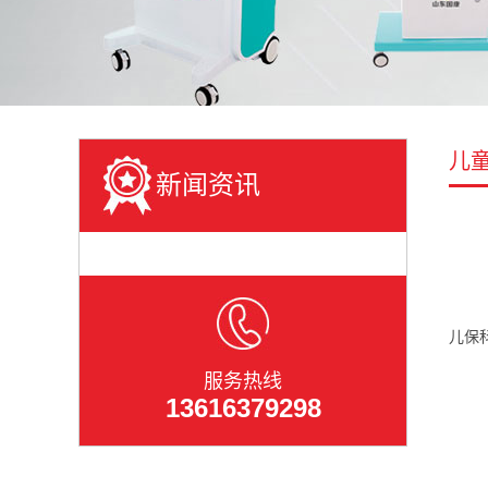
儿
新闻资讯
儿保
服务热线
13616379298