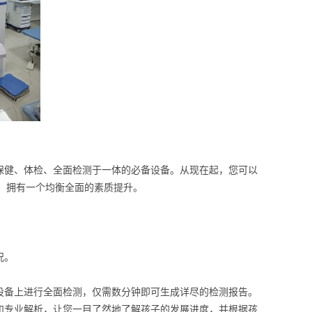
保健、体检、全面检测于一体的必备设备。从现在起，您可以
，拥有一个均衡全面的素质提升。
况。
设备上进行全面检测，仅需数分钟即可生成详尽的检测报告。
和专业解析，让您一目了然地了解孩子的发展进度，并根据孩