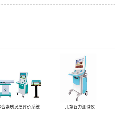
综合素质发展评价系统
儿童智力测试仪