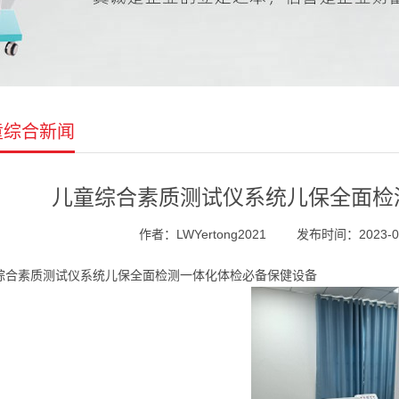
童综合新闻
儿童综合素质测试仪系统儿保全面检
作者：LWYertong2021
发布时间：2023-07-
综合素质测试仪系统儿保全面检测一体化体检必备保健设备