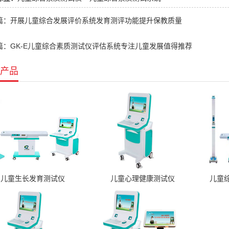
篇：开展儿童综合发展评价系统发育测评功能提升保教质量
篇：GK-E儿童综合素质测试仪评估系统专注儿童发展值得推荐
产品
儿童生长发育测试仪
儿童心理健康测试仪
儿童