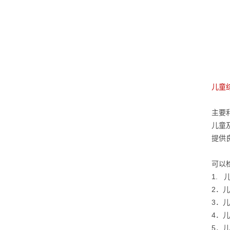
儿童
主要
儿童
提供
可以
1. 
2．
3．
4．
5．