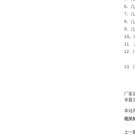
6．
7．
8．
9．
10
11
12.
13
厂家咨
本篇
本站声
相关
上一