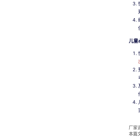
儿童
厂家咨
本篇