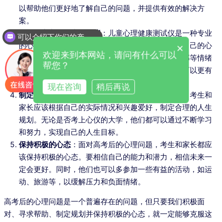
以帮助他们更好地了解自己的问题，并提供有效的解决方
案。
利用儿童心理健康测试仪
：儿童心理健康测试仪是一种专业
可以介绍下你们的产品么
的心理评估工具，可以帮助考生和家长更好地了解自己的心
×
欢迎来到本网站，请问有什么可以
理状态。通过测试，他们可以了解自己的焦虑、抑郁等情绪
帮您？
问题，以及自己的心理优势和弱点。这样，他们就可以更有
针对性地制定应对策略，缓解心理问题。
现在咨询
稍后再说
制定合理的人生规划
：高考只是人生中的一个阶段，考生和
家长应该根据自己的实际情况和兴趣爱好，制定合理的人生
规划。无论是否考上心仪的大学，他们都可以通过不断学习
和努力，实现自己的人生目标。
保持积极的心态
：面对高考后的心理问题，考生和家长都应
该保持积极的心态。要相信自己的能力和潜力，相信未来一
定会更好。同时，他们也可以多参加一些有益的活动，如运
动、旅游等，以缓解压力和负面情绪。
高考后的心理问题是一个普遍存在的问题，但只要我们积极面
对、寻求帮助、制定规划并保持积极的心态，就一定能够克服这