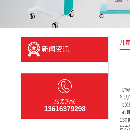
儿
新闻资讯
【摘
维内
服务热线
【关
13616379298
心理
13
智力