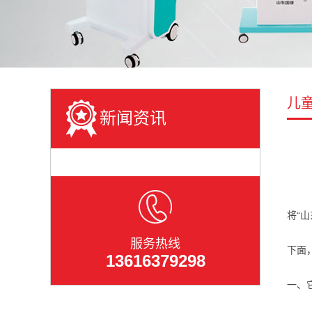
儿
新闻资讯
将“
服务热线
下面
13616379298
一、