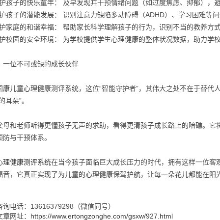
 守护孩子的快乐童年： 及早发现并干预情绪问题（如过度焦虑、抑郁），
 守护孩子的潜能发展： 识别注意力缺陷多动障碍（ADHD）、学习困难
 守护家庭的和谐幸福： 帮助家长科学理解孩子的行为，识别不当的教养方
 守护校园的安全环境： 为学校提供学生心理健康的整体状况数据，助力
：一位不可或缺的成长伙伴
国康儿童心理健康测评系统，这位“智能守护者”，其伟大之处不在于替代人
的耳朵”。
父母和老师听得更懂孩子无声的求助，看得更清孩子成长路上的暗礁。它将
预防与干预体系。
心理健康测评系统
在当今孩子面临巨大成长压力的时代，拥有这样一位客观
福音，它真正实现了为儿童的心理健康保驾护航，让每一朵花儿都能在阳
询电话：13616379298（微信同号）
文章网址：
https://www.ertongzonghe.com/gsxw/927.html