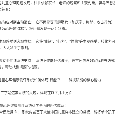
的儿童心理问题发现，往往依赖家长、老师的观察和主观判断，容易因忽视
大转变：
从被动应对到主动筛查： 它不再是等问题爆发（如厌学、抑郁、攻击行为
样为心理做“体检”，将问题发现于萌芽状态。
从主观感觉到客观数据： 它将“情绪”、“行为”、“性格”等主观感受，转
”，大大减少了误判。
从孤立事件到系统支持： 系统不仅能评估孩子，通常还包含对家庭教养方
估，帮助找到问题的根源。
儿童心理健康测评系统
如何体现“智能”？——科技赋能的核心能力
能”二字是这套系统的灵魂，体现在以下几个方面：
童心理健康测评系统
科学全面的评估体系：
常模数据库： 系统内置基于大量中国儿童样本建立的常模，能将单个孩