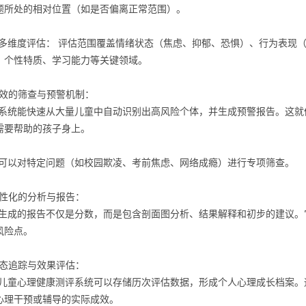
题所处的相对位置（如是否偏离正常范围）。
多维度评估： 评估范围覆盖情绪状态（焦虑、抑郁、恐惧）、行为表现
、个性特质、学习能力等关键领域。
 高效的筛查与预警机制：
系统能快速从大量儿童中自动识别出高风险个体，并生成预警报告。这就像
需要帮助的孩子身上。
可以对特定问题（如校园欺凌、考前焦虑、网络成瘾）进行专项筛查。
 个性化的分析与报告：
生成的报告不仅是分数，而是包含剖面图分析、结果解释和初步的建议。它
风险点。
 动态追踪与效果评估：
儿童心理健康测评系统
可以存储历次评估数据，形成个人心理成长档案。
心理干预或辅导的实际成效。