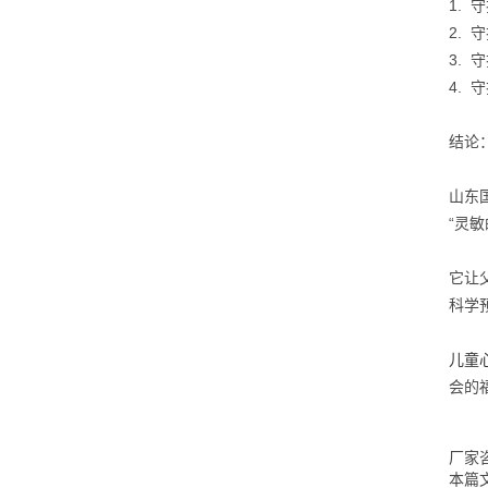
1.
2.
3.
4.
结论
山东
“灵敏
它让
科学
儿童
会的
厂家咨
本篇