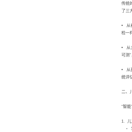
传统
了三
• 
检一
• 
可测
• 
统评
二、
“智
1.
儿
◦ 