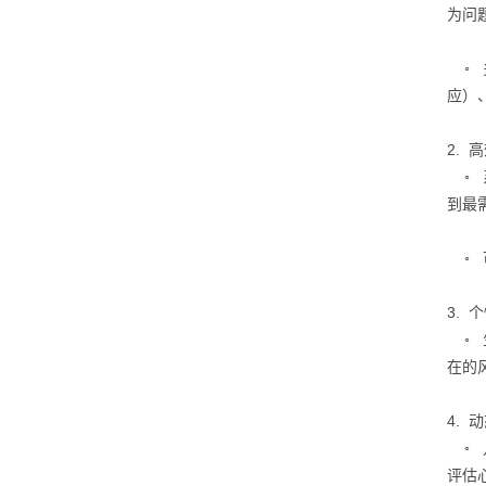
为问
◦ 
应）
2.
◦ 
到最
◦ 
3.
◦ 
在的
4.
◦
评估