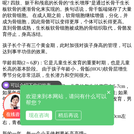
呢? 四肢、躯干和颅底的长骨的“生长增厚”是通过长骨干生长
板软骨的逐渐骨化来实现的。换句话说，骨干骺端储存了大量
的软骨细胞。 在成人期之前，软骨细胞继续增值，分化，并
成为骨细胞，因此骨骼可以变得更厚，个体可以长得更高。
直到骨骼成熟，生长板软骨细胞被成熟的骨组织取代，骨骼发
育停止，身高冻结。
孩子长个子有三个黄金期，此时加强对孩子身高的管理，可以
达到事半功倍的效果。
学龄前期(2～6岁)：它是儿童生长发育的重要时期，也是儿童
长高的基本阶段。 由于孩子年龄小，骨骺(HOU)软骨层增生
季节分化非常活跃，生长潜力和空间很大。
可以介绍下你们的产品么
储备阶段(7～10岁)：在此期间，儿童的年生长值应在5-7cm，
×
如果年生长值小于5cm，应积极调查身高矮小的可能性; 如果
欢迎来到本网站，请问有什么可以
年增加值大于7cm，且孩子出现第二性征(如女孩乳房发育，男
帮您？
孩变声等)，应积极调查性早熟。
现在咨询
稍后再说
冲刺阶段(10～16岁)：青春期的生长速度一般在每年10cm左
右，青春期突增的长度因儿童的不同而不同。
新的一年，每一个小天使都要长高高哦~