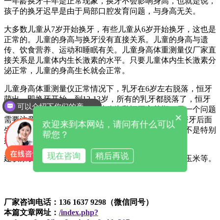
一年龄换牙半年是正常现象，换牙不会影响身高，也就是说，
孩子的换牙迟早是由于局部口腔发育问题，与身高无关。
大多数儿童从7岁开始换牙，有些儿童从6岁开始换牙，这也是
正常的。儿童的身高与换牙没有直接关系。儿童的身高与遗
传、饮食营养、运动和睡眠有关。儿童身高体重测量仪厂家直
接关系是儿童体内生长激素的水平。只要儿童体内生长激素分
泌正常，儿童的身高生长就会正常。
儿童身高体重测量仪正常情况下，乳牙在6岁左右脱落，恒牙
萌出，即换牙开始。到12-13岁，所有的乳牙都脱落了，恒牙
可以介绍下你们的产品么
萌出了。在这个过程中，它被称为乳恒牙交替期。另一个问题
×
需要注意的是，在6岁左右，一颗恒牙会在第二颗乳磨牙后面
欢迎来到本网站，请问有什么可以
生长，即六岁牙。此时，由于孩子相对较小，刷牙刷不是特别
帮您？
好，家长必须注意保护六岁牙齿，防止早期龋齿。
现在咨询
稍后再说
建议家长在孩子换牙期间多吃粗糙的食物，如苹果、玉米等。
厂家咨询电话：136 1637 9298（微信同号）
本篇文章网址：
/index.php?