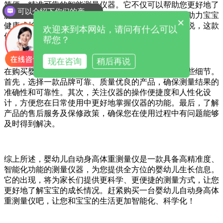
简便、精准可靠的智能测量仪器。它不仅可以帮助您更好地了
可以介绍下你们的产品么
解宝宝的生长情况，还能为您提供科学的数据支持，助力宝宝
×
健康成长。无论是对于新手爸妈还是有经验的家长来说，这款
欢迎来到本网站，请问有什么可以
仪器都是不可或缺的好帮手。
帮您？
现在咨询
稍后再说
在购买婴幼儿自动
身高体重测量仪
时，您需要注意一些细节。
首先，选择一款品牌可靠、质量优良的产品，确保测量结果的
准确性和可靠性。其次，关注仪器的操作便捷度和人性化设
计，方便您在日常使用中更好地掌握仪器的功能。最后，了解
产品的售后服务及保修政策，确保您在使用过程中有问题能够
及时得到解决。
综上所述，婴幼儿自动身高体重测量仪是一款具备高精准度、
智能化功能的测量仪器，为您提供全方位的婴幼儿生长信息。
它的出现，将为家长们提供更科学、更便捷的测量方式，让您
更好地了解宝宝的成长情况。赶紧购买一台婴幼儿自动身高体
重测量仪吧，让您和宝宝的生活更加智能化、科学化！