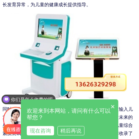
长发育异常，为儿童的健康成长提供指导。
你们是怎么收费的呢
×
同时，儿童少年身高预测功能也是家长关注的重点。通过输入儿
欢迎来到本网站，请问有什么可以
帮您？
童的年龄、性别、身高、体重等信息，系统可以预测儿童未来的
身高范围，为家长提供科学的参考。除了以上功能外，儿童综合
现在咨询
稍后再说
素质测试仪还包含了儿童保健数据库等功能。这个数据库收录了