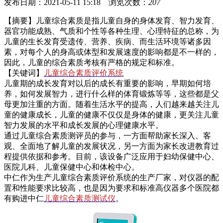
发布日期：2021-05-11 15:18 浏览次数：
207
【摘要】儿童综合素质是指儿童自身的身体发育、智力发育、
器官功能成熟、气质和个性等各种生理、心理特征的总称，为
儿童的生长发育受遗传、营养、疾病、而生活环境等诸多因
素，对每个人的身高或体型和发展速度的影响都是不一样的，
因此，儿童的综合素质考核有严格的规定和标准。
【关键词】
儿童综合素质评价系统
儿童期的成长发育对以后的成长有重要的影响，早期如何培
养，如何发展智力，进行什么样的体育锻炼等等，这些都是父
母更加注重的方面。随着生活水平的提高，人们越来越关注儿
童的健康成长，儿童的健康不仅仅是身体的健康，更关注儿童
智力发展的水平和成长发展的心理健康水平。
通过儿童综合素质测评员的参与，一方面帮助家长深入、客
观、全面地了解儿童的发展状况，另一方面为家长改进教育过
程提供依据和参考。目前，该设备广泛应用于妇幼保健中心、
医院儿科、儿童保健中心和体检中心。
中仁作为生产儿童综合素质评价系统的生产厂家，对仪器的配
置和性能要求比较高，也是因为要求和标准高仪器
多个医院都
有购进中仁
儿童综合素质测试仪
。