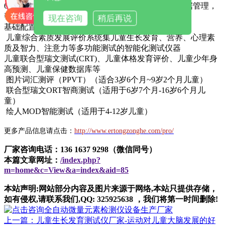
6、具有测试，存储，分析，统计，打印，查询，数据管理，
帮助功能
现在咨询
稍后再说
基础配置：
儿童综合素质发展评价系统集儿童生长发育、营养、心理素
质及智力、注意力等多功能测试的智能化测试仪器
儿童联合型瑞文测试(CRT)、儿童体格发育评价、儿童少年身
高预测、儿童保健数据库等
图片词汇测评（PPVT）（适合3岁6个月~9岁2个月儿童）
联合型瑞文ORT智商测试（适用于6岁7个月-16岁6个月儿
童）
绘人MOD智能测试（适用于4-12岁儿童）
更多产品信息请点击：
http://www.ertongzonghe.com/pro/
厂家咨询电话：136 1637 9298（微信同号）
本篇文章网址：
/index.php?
m=home&c=View&a=index&aid=85
本站声明:网站部分内容及图片来源于网络,本站只提供存储，
如有侵权,请联系我们,QQ: 325925638 ，我们将第一时间删除!
上一篇：儿童生长发育测试仪厂家-运动对儿童大脑发展的好