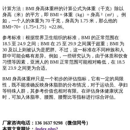
计算方法：
BMI 身高体重秤
的计算公式为体重（千克）除以
身高（米）的平方，即 BMI = 体重（kg）÷ 身高 ²（m²）。例
如，一个人的体重为 70 千克，身高为 1.75 米，那么他的
BMI=70÷（1.75×1.75）≈22.86。
参考标准：根据世界卫生组织的标准，BMI 的正常范围在
18.5 至 24.9 之间；BMI 在 25 至 29.9 之间属于超重；BMI 为
30 及以上则被认为是肥胖。不过，这一标准在不同种族和人
群中可能会略有差异。例如，一些研究认为，由于体质和饮食
习惯等因素，亚洲人的 BMI 正常范围可能相对略低，在 18.5
至 23.9 之间更为合适。
BMI 身高体重秤
只是一个初步的评估指标，它有一定的局限
性，既不能准确反映身体脂肪的分布情况，对于运动员、孕妇
等特殊人群，其参考价值也相对有限。在评估身体健康状况
时，可加入体脂率、腰围、腰臀比等指标进行综合评估。
厂家咨询电话：136 1637 9298（微信同号）
本篇文章网址：
/index.php?