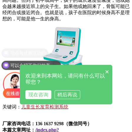
高问题。但到了初中或高中，孩子的成长速度会减慢，他或她
会越来越接近班上的尖子生。如果他或她回来了，骨骺可能已
经闭合或接近闭合。也就是说，孩子在医院的时候身高不是理
想的，可能是他一生的身高。
现在有优惠活动吗
可以介绍下你们的产品么
×
欢迎来到本网站，请问有什么可以
帮您？
现在咨询
稍后再说
关键词：
儿童生长发育检测系统
厂家咨询电话：136 1637 9298（微信同号）
本篇文章网址：
/index.php?