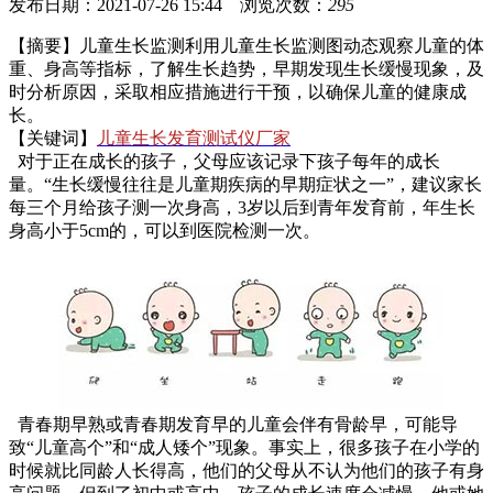
发布日期：2021-07-26 15:44 浏览次数：
295
【摘要】儿童生长监测利用儿童生长监测图动态观察儿童的体
重、身高等指标，了解生长趋势，早期发现生长缓慢现象，及
时分析原因，采取相应措施进行干预，以确保儿童的健康成
长。
【关键词】
儿童生长发育测试仪厂家
对于正在成长的孩子，父母应该记录下孩子每年的成长
量。“生长缓慢往往是儿童期疾病的早期症状之一”，建议家长
每三个月给孩子测一次身高，3岁以后到青年发育前，年生长
身高小于5cm的，可以到医院检测一次。
青春期早熟或青春期发育早的儿童会伴有骨龄早，可能导
致“儿童高个”和“成人矮个”现象。事实上，很多孩子在小学的
时候就比同龄人长得高，他们的父母从不认为他们的孩子有身