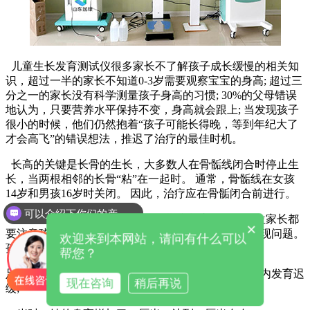
儿童生长发育测试仪很多家长不了解孩子成长缓慢的相关知
识，超过一半的家长不知道0-3岁需要观察宝宝的身高; 超过三
分之一的家长没有科学测量孩子身高的习惯; 30%的父母错误
地认为，只要营养水平保持不变，身高就会跟上; 当发现孩子
很小的时候，他们仍然抱着“孩子可能长得晚，等到年纪大了
才会高飞”的错误想法，推迟了治疗的最佳时机。
长高的关键是长骨的生长，大多数人在骨骺线闭合时停止生
长，当两根相邻的长骨“粘”在一起时。 通常，骨骺线在女孩
14岁和男孩16岁时关闭。 因此，治疗应在骨骺闭合前进行。
可以介绍下你们的产品么
生长速度慢往往是身材矮小的早期症状之一，每一位家长都
你们是怎么收费的呢
×
要注意孩子的生长速度，注意宝宝的身高，并尽早发现问题。
欢迎来到本网站，请问有什么可以
孩子在不同的时期成长的速度不同：
帮您？
足月婴儿出生时体长约50厘米，小于47厘米说明子宫内发育迟
现在咨询
稍后再说
缓;